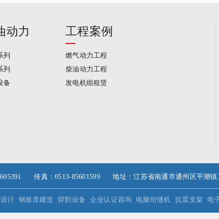
油动力
工程案例
系列
燃气动力工程
系列
柴油动力工程
设备
发电机组租赁
35/85605391 传真：0513-85601599 地址：江苏省南通市通州区平
册设计
钢板库建造
焊割设备
企业认证咨询
电脑绗缝机
抗震支架
电