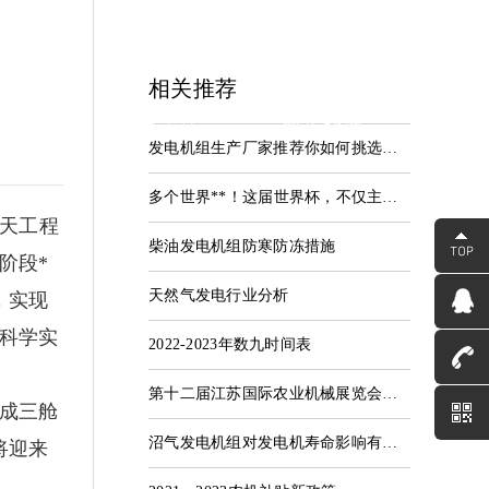
相关推荐
中心
服务支持
联系我们
发电机组生产厂家推荐你如何挑选沼气发电机组？
资讯
服务中心
联系河海
多个世界**！这届世界杯，不仅主场馆，还有这些都是中国造！
航天工程
柴油发电机组防寒防冻措施
阶段*
天然气发电行业分析
，实现
科学实
2022-2023年数九时间表
第十二届江苏国际农业机械展览会启动和部署会在宁召开
成三舱
沼气发电机组对发电机寿命影响有哪些因素？
将迎来