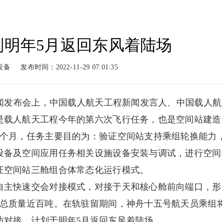
划明年5月返回东风着陆场
动力
柴油动力
工程案例
新闻
设备
发布时间：2022-11-29 07:01:35
系列
柴油系列
案例展示
新闻
新闻发布会上，中国载人航天工程新闻发言人、中国载人
是载人航天工程今年的第六次飞行任务，也是空间站建造
6个月，任务主要目的为：验证空间站支持乘组轮换能力
设备及空间应用任务相关设施设备安装与调试，进行空间
证空间站三舱组合体常态化运行模式。
自主快速交会对接模式，对接于天和核心舱前向端口，形
，总质量近百吨。在轨驻留期间，神舟十五号航天员乘组
访对接，计划于明年5月返回东风着陆场。