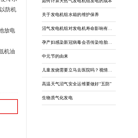
如何计算天然气发电机组发电的成本
以防机
关于发电机组水箱的维护保养
沼气发电机组对发电机寿命影响有哪些因素？
池放电
孕产妇感染新冠病毒会否传染给胎儿？几乎不会
低机油
中元节的由来
儿童发烧需要立马去医院吗？视情况而定
高温天气沼气安全运维要做好“五防”
生物质气化发电