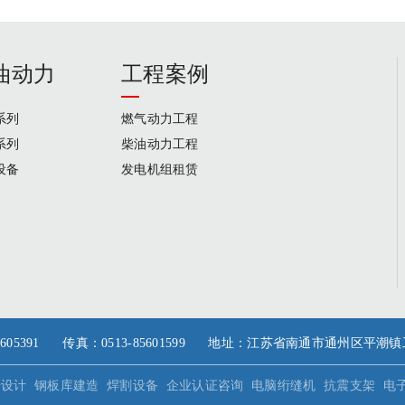
油动力
工程案例
系列
燃气动力工程
系列
柴油动力工程
设备
发电机组租赁
35/85605391 传真：0513-85601599 地址：江苏省南通市通州区平
册设计
钢板库建造
焊割设备
企业认证咨询
电脑绗缝机
抗震支架
电