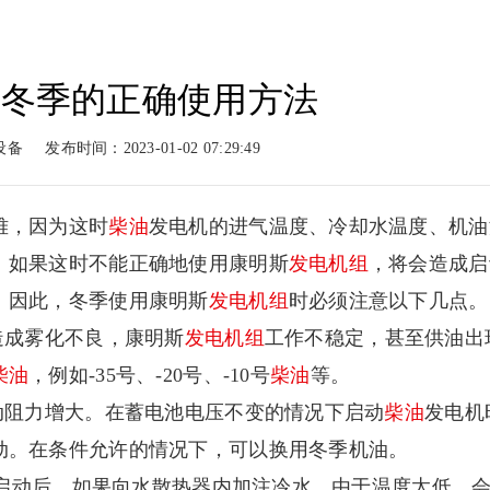
在冬季的正确使用方法
动力
柴油动力
工程案例
新闻
设备
发布时间：2023-01-02 07:29:49
系列
柴油系列
案例展示
新闻
难，因为这时
柴油
发电机的进气温度、冷却水温度、机油
。如果这时不能正确地使用康明斯
发电机组
，将会造成启
。因此，冬季使用康明斯
发电机组
时必须注意以下几点。
造成雾化不良，康明斯
发电机组
工作不稳定，甚至供油出
柴油
，例如-35号、-20号、-10号
柴油
等。
动阻力增大。在蓄电池电压不变的情况下启动
柴油
发电机
动。在条件允许的情况下，可以换用冬季机油。
机组启动后，如果向水散热器内加注冷水，由于温度太低，