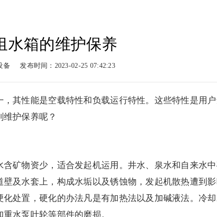
组水箱的维护保养
动力
柴油动力
工程案例
新闻
设备
发布时间：2023-02-25 07:42:23
系列
柴油系列
案例展示
新闻
一，其性能是空载特性和负载运行特性。这些特性是用户
到维护保养呢？
含矿物资少，适合发起机运用。井水、泉水和自来水中
道壁及水套上，构成水垢以及锈蚀物，发起机散热遭到影
硬化处置，硬化的办法凡是有加热法以及加碱液法。冷却
加重水泵叶轮等部件的磨损。