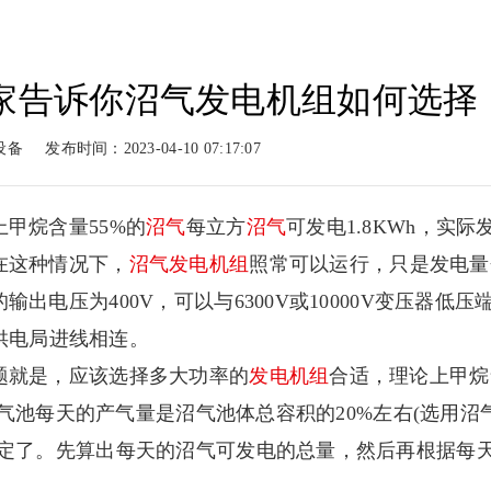
家告诉你沼气发电机组如何选择
动力
柴油动力
工程案例
新闻
设备
发布时间：2023-04-10 07:17:07
系列
柴油系列
案例展示
新闻
甲烷含量55%的
沼气
每立方
沼气
可发电1.8KWh，实际
在这种情况下，
沼气
发电机组
照常可以运行，只是发电量
的输出电压为400V，可以与6300V或10000V变压器低压
与供电局进线相连。
题就是，应该选择多大功率的
发电机组
合适，理论上甲烷
般沼气池每天的产气量是沼气池体总容积的20%左右(选用沼
确定了。先算出每天的沼气可发电的总量，然后再根据每