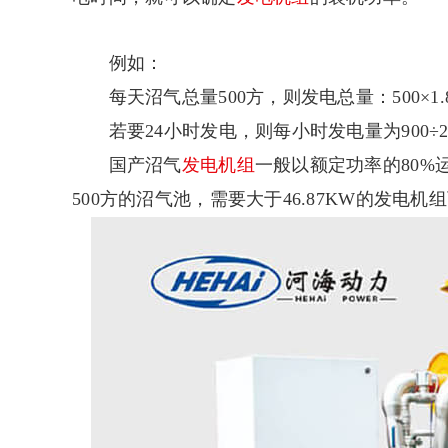
例如：
每天沼气总量500方，则发电总量：500×1.8
若要24小时发电，则每小时发电量为900÷24=
国产沼气
发电机组
一般以额定功率的80%运行
500方的沼气池，需要大于46.87KW的发电