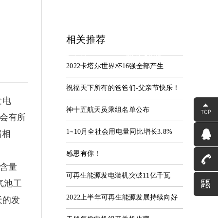
相关推荐
中心
服务支持
联系我们
2022卡塔尔世界杯16强全部产生
资讯
服务中心
联系河海
祝福天下所有的爸爸们-父亲节快乐！
发电
神十五航天员乘组名单公布
会有所
1~10月全社会用电量同比增长3.8%
端相
感恩有你！
含量
可再生能源发电装机突破11亿千瓦
气池工
2022上半年可再生能源发展持续向好
天的发