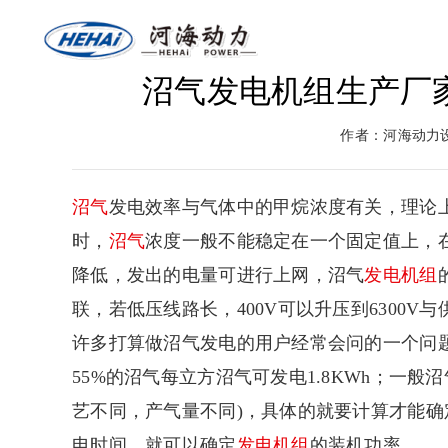
沼气发电机组生产厂
网站首页
关于河海
燃气
作者：河海动力
返回首页
河海介绍
燃气
沼气
发电效率与气体中的甲烷浓度有关，理论上
时，
沼气
浓度一般不能稳定在一个固定值上，
降低，发出的电量可进行上网，沼气
发电机组
联，若低压线路长，400V可以升压到6300V
许多打算做沼气发电的用户经常会问的一个问
55%的沼气每立方沼气可发电1.8KWh；一
艺不同，产气量不同)，具体的就要计算才能
电时间，就可以确定
发电机组
的装机功率。