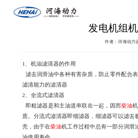
发电机组
网站首页
关于河海
燃气
作者：河海动力
返回首页
河海介绍
燃气
1、机油滤清器的作用
滤去润滑油中各种有害杂质，防止零件配合表
滤清能力的滤清器
2、全流式滤清器
即粗滤器是和主油道串联在一起，因而
柴油
质。分流式滤清器即细滤器，细滤器可以滤去
壳，由于在
柴油
机工作过程中总有一部分润滑
油使用寿命。