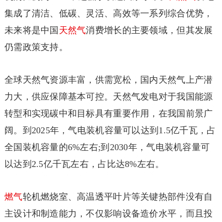
集成了清洁、低碳、灵活、高效等一系列综合优势，
未来将是中国
天然气
消费增长的主要领域，但其发展
仍需政策支持。
全球天然气资源丰富，供需宽松，国内天然气上产潜
力大，供应保障基本可控。天然气发电对于我国能源
转型和实现碳中和目标具有重要作用，在我国前景广
阔。到2025年，气电装机容量可以达到1.5亿千瓦，占
全国装机容量的6%左右;到2030年，气电装机容量可
以达到2.5亿千瓦左右，占比达8%左右。
燃气
轮机燃烧室、高温透平叶片等关键热部件没有自
主设计和制造能力，不仅影响设备造价水平，而且投