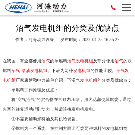
沼气发电机组的分类及优缺点
作者：河海动力设备
发布时间：2022-04-25 16:35:27
在我国，有全部使用
沼气
的单燃料
沼气
发电机组
及部分使用
沼气
的双
燃料
沼气
-
柴油
发电机组
。下表为两种
发电机组
的性能比较。
沼气
发
电机组
厂家康姆勒电力简单介绍一下沼气
发电机组
的分类及优缺点：
单燃料工作原理及优点：
将“空气沼气”的混合物在气缸内压缩，用火花塞使其燃烧，通过
火塞的往复运动得到动力，然后连接发电机发电。
①不需要辅助燃料油及其供给设备。
②燃料为一个系统，在控制方面比可烧两种燃料的发电机组简