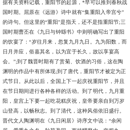
据有关资料记载，重阳节的起源，*早可以推到春秋战
国时期。屈原在《远游》诗中就有“集重阳入帝宫兮”
的诗句。但这里的“重阳”是指天，还不是指重阳节;三
国时期曹丕在《九日与钟繇书》中则明确写出了重阳
的饮宴了：“岁往月来，忽复九月九日。九为阳数，而
日月并应，俗嘉其名，以为宜于长久，故以享宴高
会。”;到了魏晋时期有了赏菊、饮酒的习俗，这在陶
渊明的作品中有所体现;到了唐代，重阳节才被定为正
式节日。从此以后，全国上下一起庆祝重阳节，并且
在节日期间进行各种各样的活动。到了明代，九月重
阳，皇宫上下要一起吃花糕庆祝，皇帝要亲自到万岁
山登高，以畅秋志。到了清代，这种风俗依旧盛行。
晋代文人陶渊明在《九日闲居》诗序文中说：“余闲