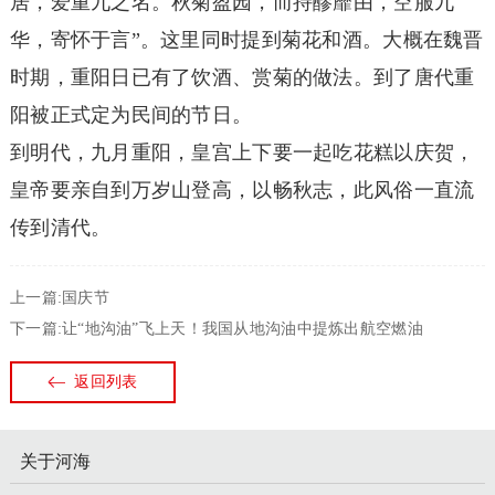
居，爱重九之名。秋菊盈园，而持醪靡由，空服九
华，寄怀于言”。这里同时提到菊花和酒。大概在魏晋
时期，重阳日已有了饮酒、赏菊的做法。到了唐代重
阳被正式定为民间的节日。
到明代，九月重阳，皇宫上下要一起吃花糕以庆贺，
皇帝要亲自到万岁山登高，以畅秋志，此风俗一直流
传到清代。
上一篇:国庆节
下一篇:让“地沟油”飞上天！我国从地沟油中提炼出航空燃油
返回列表
关于河海