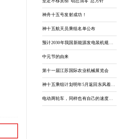
坚定不移贯彻“动态清零”总方针
神舟十五号发射成功！
神十五航天员乘组名单公布
预计2030年我国新能源发电装机规模将成为**大电源
中元节的由来
第十一届江苏国际农业机械展览会
神十五乘组计划明年5月返回东风着陆场
电动两轮车，同样也有自己的速度梦！