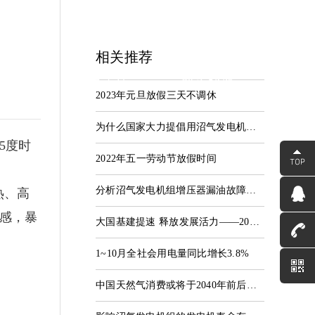
相关推荐
中心
服务支持
联系我们
2023年元旦放假三天不调休
资讯
服务中心
联系河海
为什么国家大力提倡用沼气发电机组？
5度时
2022年五一劳动节放假时间
分析沼气发电机组增压器漏油故障情况
热、高
之感，暴
大国基建提速 释放发展活力——2022中国经济观察之投资篇
1~10月全社会用电量同比增长3.8%
中国天然气消费或将于2040年前后达峰